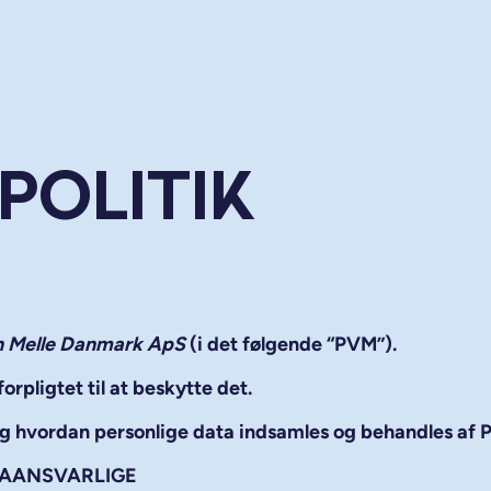
POLITIK
an Melle Danmark ApS
(i det følgende “
PVM
”).
rpligtet til at beskytte det.
e og hvordan personlige data indsamles og behandles af
TAANSVARLIGE