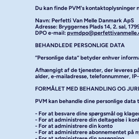
Du kan finde PVM's kontaktoplysninger 
Navn: Perfetti Van Melle Danmark ApS
Adresse: Bryggernes Plads 14, 2. sal, 1
DPO e-mail:
pvmdpo@perfettivanmelle
BEHANDLEDE PERSONLIGE DATA
“
Personlige data
” betyder enhver informa
Afhængigt af de tjenester, der leveres 
alder, e-mailadresse, telefonnummer, IP- 
FORMÅLET MED BEHANDLING OG JUR
PVM kan behandle dine personlige data ti
- For at besvare dine spørgsmål og klage
- For at administrere din deltagelse i 
- For at administrere din konto
- For at administrere abonnementet på 
- For at administrere din ansøgning