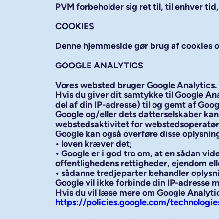
PVM forbeholder sig ret til, til enhver ti
COOKIES
Denne hjemmeside gør brug af cookies og a
GOOGLE ANALYTICS
Vores websted bruger Google Analytics.
Hvis du giver dit samtykke til Google Ana
del af din IP-adresse) til og gemt af Goo
Google og/eller dets datterselskaber kan
webstedsaktivitet for webstedsoperatøre
Google kan også overføre disse oplysninge
• loven kræver det;
• Google er i god tro om, at en sådan vi
offentlighedens rettigheder, ejendom elle
• sådanne tredjeparter behandler oplysn
Google vil ikke forbinde din IP-adresse 
Hvis du vil læse mere om Google Analytic
https://policies.google.com/technologie