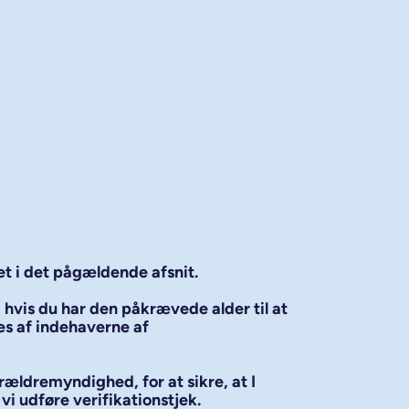
et i det pågældende afsnit.
 hvis du har den påkrævede alder til at
es af indehaverne af
ældremyndighed, for at sikre, at I
i udføre verifikationstjek.