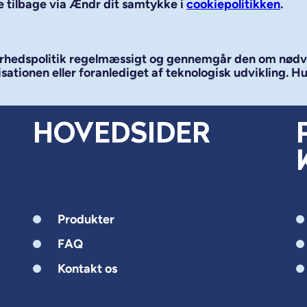
e tilbage via Ændr dit samtykke i
cookiepolitikken
.
kkerhedspolitik regelmæssigt og gennemgår den om nød
isationen eller foranlediget af teknologisk udvikling. H
HOVEDSIDER
Produkter
FAQ
Kontakt os