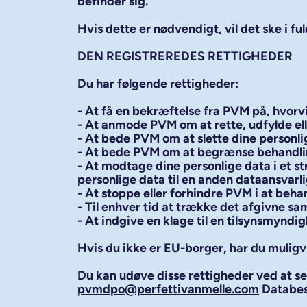
befinder sig.
Hvis dette er nødvendigt, vil det ske i 
DEN REGISTREREDES RETTIGHEDER
Du har følgende rettigheder:
- At få en bekræftelse fra PVM på, hvorv
- At anmode PVM om at rette, udfylde el
- At bede PVM om at slette dine personli
- At bede PVM om at begrænse behandlinge
- At modtage dine personlige data i et s
personlige data til en anden dataansvarl
- At stoppe eller forhindre PVM i at beha
- Til enhver tid at trække det afgivne s
- At indgive en klage til en tilsynsmyndi
Hvis du ikke er EU-borger, har du muligv
Du kan udøve disse rettigheder ved at sen
pvmdpo@perfettivanmelle.com
Databes