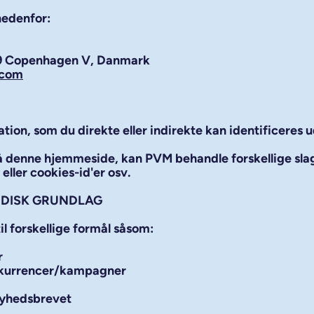
nedenfor:
799 Copenhagen V, Danmark
.com
tion, som du direkte eller indirekte kan identificeres u
på denne hjemmeside, kan PVM behandle forskellige sla
eller cookies-id'er osv.
IDISK GRUNDLAG
l forskellige formål såsom:
r
konkurrencer/kampagner
nyhedsbrevet