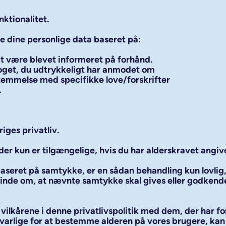
nktionalitet.
 dine personlige data baseret på:
at være blevet informeret på forhånd.
 noget, du udtrykkeligt har anmodet om
sstemmelse med specifikke love/forskrifter
.
iges privatliv.
er kun er tilgængelige, hvis du har alderskravet angiv
aseret på samtykke, er en sådan behandling kun lovlig,
inde om, at nævnte samtykke skal gives eller godkend
ilkårene i denne privatlivspolitik med dem, der har for
varlige for at bestemme alderen på vores brugere, kan v