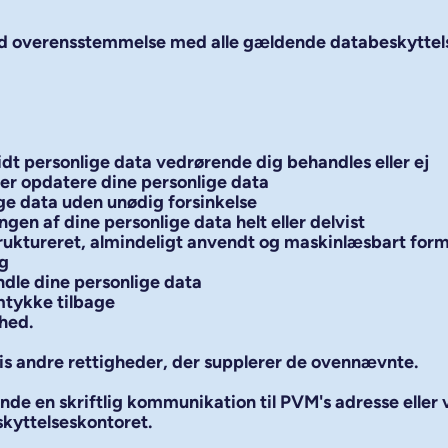
fuld overensstemmelse med alle gældende databeskyttels
idt personlige data vedrørende dig behandles eller ej
ler opdatere dine personlige data
ge data uden unødig forsinkelse
n af dine personlige data helt eller delvist
truktureret, almindeligt anvendt og maskinlæsbart for
ig
ndle dine personlige data
amtykke tilbage
ghed.
is andre rettigheder, der supplerer de ovennævnte.
de en skriftlig kommunikation til PVM's adresse eller v
kyttelseskontoret.